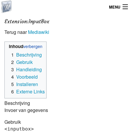
MENU
Home
Extension:InputBox
Terug naar
Mediawiki
Graphicdesign
Inhoud
Webdesign
1
Beschrijving
Operating System
2
Gebruik
3
Handleiding
4
Voorbeeld
5
Installeren
6
Externe Links
Beschrijving
Invoer van gegevens
Gebruik
<inputbox>
