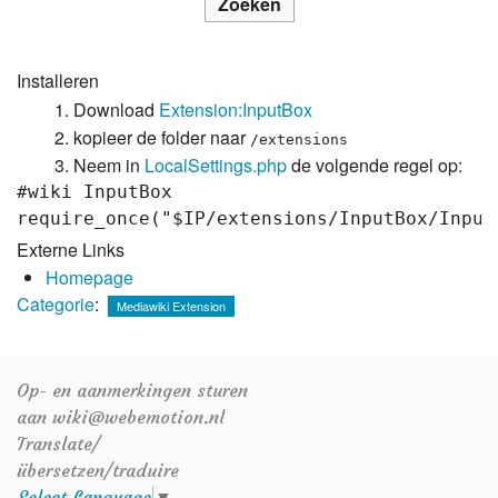
Installeren
Download
Extension:InputBox
kopieer de folder naar
/extensions
Neem in
LocalSettings.php
de volgende regel op:
#wiki InputBox

Externe Links
Homepage
Categorie
:
Mediawiki Extension
Op- en aanmerkingen sturen
aan wiki@webemotion.nl
Translate/
übersetzen/traduire
Select Language
▼