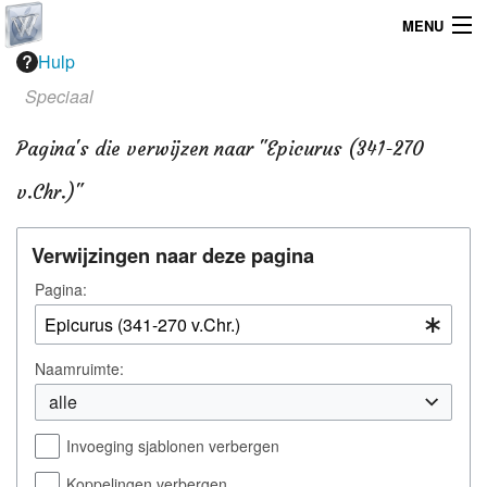
MENU
Hulp
Home
Speciaal
Graphicdesign
Pagina's die verwijzen naar "Epicurus (341-270
Webdesign
v.Chr.)"
Operating System
Verwijzingen naar deze pagina
Pagina:
Naamruimte:
alle
Invoeging sjablonen verbergen
Koppelingen verbergen