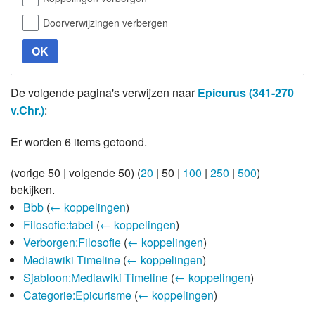
Doorverwijzingen verbergen
OK
De volgende pagina's verwijzen naar
Epicurus (341-270
v.Chr.)
:
Er worden 6 items getoond.
(
vorige 50
|
volgende 50
) (
20
|
50
|
100
|
250
|
500
)
bekijken.
Bbb
(
← koppelingen
)
Filosofie:tabel
(
← koppelingen
)
Verborgen:Filosofie
(
← koppelingen
)
Mediawiki Timeline
(
← koppelingen
)
Sjabloon:Mediawiki Timeline
(
← koppelingen
)
Categorie:Epicurisme
(
← koppelingen
)