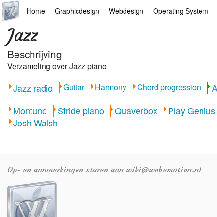
Home
Graphicdesign
Webdesign
Operating System
Jazz
Hoofdpagina
Illustrator
Drupal
Android
Beschrijving
AI
Indesign
Mediawiki
Chrome
Verzameling over Jazz piano
Arts
Photoshop
Webdesign
Linux
Jazz radio
Guitar
Harmony
Chord progression
A
Europese apps
Final Cut Pro
Wordpress
Mac
Montuno
Stride piano
Quaverbox
Play Genius
Filosofie
Premiere Pro
Windows
Josh Walsh
Jazz
Microsoft Office
Links
Overige
Op- en aanmerkingen sturen aan wiki@webemotion.nl
News
Portfolio
Recepten