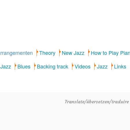
rrangementen
Theory
New Jazz
How to Play Pia
 Jazz
Blues
Backing track
Videos
Jazz
Links
Translate/übersetzen/traduir