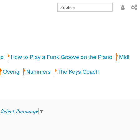
Aanmeld
no
How to Play a Funk Groove on the Piano
Midi
Overig
Nummers
The Keys Coach
e
Select Language
▼