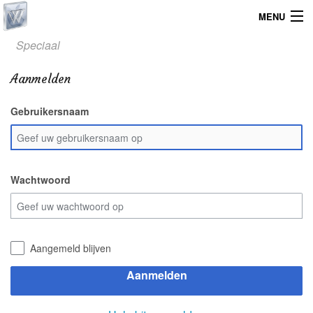
MENU
Speciaal
Home
Aanmelden
Graphicdesign
Gebruikersnaam
Webdesign
Operating System
Wachtwoord
Aangemeld blijven
Aanmelden