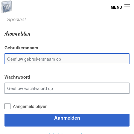
MENU
Speciaal
Home
Aanmelden
Graphicdesign
Gebruikersnaam
Webdesign
Operating System
Wachtwoord
Aangemeld blijven
Aanmelden