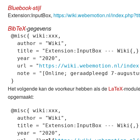
Bluebook-stijl
Extension:InputBox,
https://wiki.webemotion.nl/index.php?
BibTeX
-gegevens
 @misc{ wiki:xxx,

   author = "Wiki",

   title = "Extension:InputBox --- Wiki{,} 
   year = "2020",

   url = "
https://wiki.webemotion.nl/index
   note = "[Online; geraadpleegd 7-augustus
Het volgende kan de voorkeur hebben als de
LaTeX
-module 
opgemaakt:
 @misc{ wiki:xxx,

   author = "Wiki",

   title = "Extension:InputBox --- Wiki{,} 
   year = "2020",
