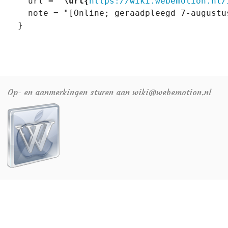
   url = "
\url{
https://wiki.webemotion.nl/
   note = "[Online; geraadpleegd 7-augustus
Op- en aanmerkingen sturen aan wiki@webemotion.nl