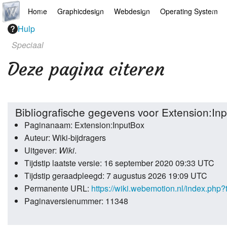
Home
Graphicdesign
Webdesign
Operating System
Hulp
Hoofdpagina
Illustrator
Drupal
Android
Speciaal
AI
Indesign
Mediawiki
Chrome
Deze pagina citeren
Arts
Photoshop
Webdesign
Linux
Europese apps
Final Cut Pro
Wordpress
Mac
Bibliografische gegevens voor Extension:In
Paginanaam: Extension:InputBox
Filosofie
Premiere Pro
Windows
Auteur: Wiki-bijdragers
Jazz
Microsoft Office
Uitgever:
Wiki
.
Tijdstip laatste versie: 16 september 2020 09:33 UTC
Links
Overige
Tijdstip geraadpleegd: 7 augustus 2026 19:09 UTC
Permanente URL:
https://wiki.webemotion.nl/index.php
News
Portfolio
Paginaversienummer: 11348
Recepten