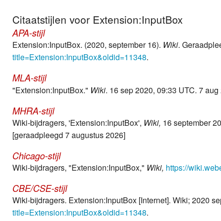
Weer
Citaatstijlen voor Extension:InputBox
APA-stijl
Zoom
Extension:InputBox. (2020, september 16).
Wiki
. Geraadple
title=Extension:InputBox&oldid=11348
.
MLA-stijl
"Extension:InputBox."
Wiki
. 16 sep 2020, 09:33 UTC. 7 aug
MHRA-stijl
Wiki-bijdragers, 'Extension:InputBox',
Wiki,
16 september 20
[geraadpleegd 7 augustus 2026]
Chicago-stijl
Wiki-bijdragers, "Extension:InputBox,"
Wiki,
https://wiki.we
CBE/CSE-stijl
Wiki-bijdragers. Extension:InputBox [Internet]. Wiki; 2020 
title=Extension:InputBox&oldid=11348
.