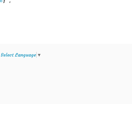
8
}
",

e
Select Language
▼