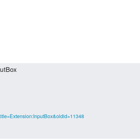
putBox
?title=Extension:InputBox&oldid=11348