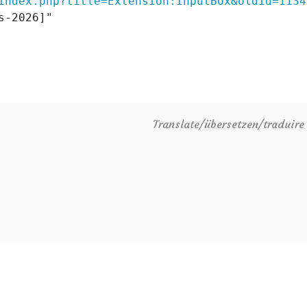
index.php?title=Extension:InputBox&oldid=1134
-2026]"

Translate/übersetzen/traduir