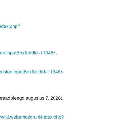
index.php?
nsion:InputBox&oldid=11348
>.
xtension:InputBox&oldid=11348
>
raadpleegd augustus 7, 2026).
//wiki.webemotion.nl/index.php?