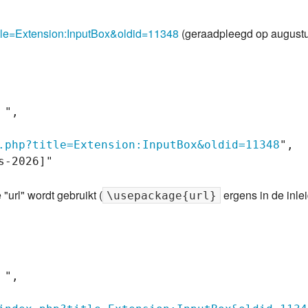
title=Extension:InputBox&oldid=11348
(geraadpleegd op augustu
",

.php?title=Extension:InputBox&oldid=11348
",

-2026]"

"url" wordt gebruikt (
ergens in de inle
\usepackage{url}
",
