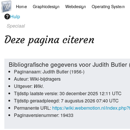
Home
Graphicdesign
Webdesign
Operating System
Hulp
Hoofdpagina
Illustrator
Drupal
Android
Speciaal
AI
Indesign
Mediawiki
Chrome
Deze pagina citeren
Arts
Photoshop
Webdesign
Linux
Europese apps
Final Cut Pro
Wordpress
Mac
Bibliografische gegevens voor Judith Butler 
Paginanaam: Judith Butler (1956-)
Filosofie
Premiere Pro
Windows
Auteur: Wiki-bijdragers
Jazz
Microsoft Office
Uitgever:
Wiki
.
Tijdstip laatste versie: 30 december 2025 12:11 UTC
Links
Overige
Tijdstip geraadpleegd: 7 augustus 2026 07:40 UTC
Permanente URL:
https://wiki.webemotion.nl/index.php
News
Portfolio
Paginaversienummer: 19433
Recepten