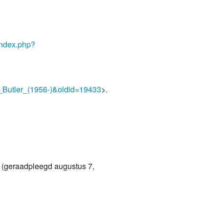
/index.php?
th_Butler_(1956-)&oldid=19433
>.
(geraadpleegd augustus 7,