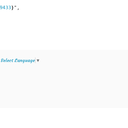
9433
}
",

e
Select Language
▼