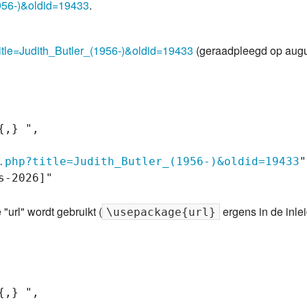
1956-)&oldid=19433
.
title=Judith_Butler_(1956-)&oldid=19433
(geraadpleegd op augu
,} ",

.php?title=Judith_Butler_(1956-)&oldid=19433
"
-2026]"

"url" wordt gebruikt (
ergens in de inle
\usepackage{url}
,} ",
