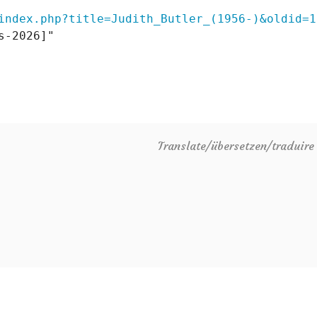
index.php?title=Judith_Butler_(1956-)&oldid=1
-2026]"

Translate/übersetzen/traduir