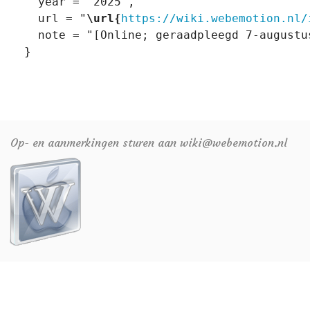
   year = "2025",

   url = "
\url{
https://wiki.webemotion.nl/
   note = "[Online; geraadpleegd 7-augustus
Op- en aanmerkingen sturen aan wiki@webemotion.nl