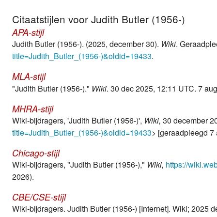
Weer
Citaatstijlen voor Judith Butler (1956-)
APA-stijl
Zoom
Judith Butler (1956-). (2025, december 30).
Wiki
. Geraadple
title=Judith_Butler_(1956-)&oldid=19433
.
MLA-stijl
"Judith Butler (1956-)."
Wiki
. 30 dec 2025, 12:11 UTC. 7 aug
MHRA-stijl
Wiki-bijdragers, 'Judith Butler (1956-)',
Wiki,
30 december 20
title=Judith_Butler_(1956-)&oldid=19433
> [geraadpleegd 7
Chicago-stijl
Wiki-bijdragers, "Judith Butler (1956-),"
Wiki,
https://wiki.w
2026).
CBE/CSE-stijl
Wiki-bijdragers. Judith Butler (1956-) [Internet]. Wiki; 2025