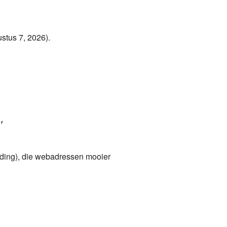
stus 7, 2026).
,

iding), die webadressen mooier