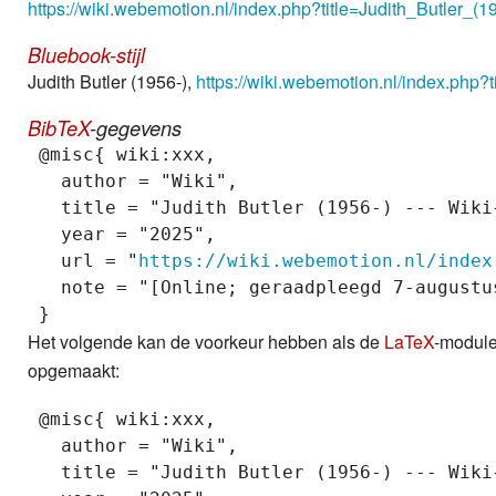
https://wiki.webemotion.nl/index.php?title=Judith_Butler_(
Bluebook-stijl
Judith Butler (1956-),
https://wiki.webemotion.nl/index.php?
BibTeX
-gegevens
 @misc{ wiki:xxx,

   author = "Wiki",

   title = "Judith Butler (1956-) --- Wiki{
   year = "2025",

   url = "
https://wiki.webemotion.nl/index
   note = "[Online; geraadpleegd 7-augustus
Het volgende kan de voorkeur hebben als de
LaTeX
-module 
opgemaakt:
 @misc{ wiki:xxx,

   author = "Wiki",

   title = "Judith Butler (1956-) --- Wiki{