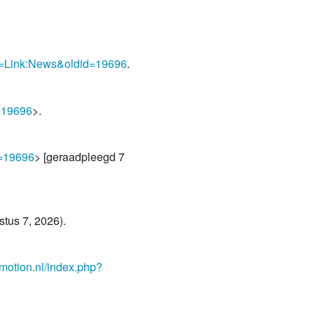
tle=Link:News&oldid=19696
.
d=19696
>.
d=19696
> [geraadpleegd 7
tus 7, 2026).
emotion.nl/index.php?