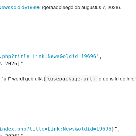
nk:News&oldid=19696
(geraadpleegd op augustus 7, 2026).
.php?title=Link:News&oldid=19696
",

-2026]"

"url" wordt gebruikt (
ergens in de inle
\usepackage{url}
index.php?title=Link:News&oldid=19696
}
",
