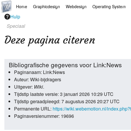
Home
Graphicdesign
Webdesign
Operating System
Hulp
Hoofdpagina
Illustrator
Drupal
Android
Speciaal
AI
Indesign
Mediawiki
Chrome
Deze pagina citeren
Arts
Photoshop
Webdesign
Linux
Europese apps
Final Cut Pro
Wordpress
Mac
Bibliografische gegevens voor Link:News
Paginanaam: Link:News
Filosofie
Premiere Pro
Windows
Auteur: Wiki-bijdragers
Jazz
Microsoft Office
Uitgever:
Wiki
.
Tijdstip laatste versie: 3 januari 2026 10:29 UTC
Links
Overige
Tijdstip geraadpleegd: 7 augustus 2026 20:27 UTC
Permanente URL:
https://wiki.webemotion.nl/index.php
News
Portfolio
Paginaversienummer: 19696
Recepten