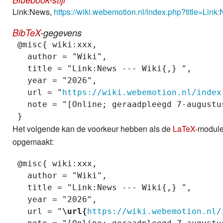
Link:News,
https://wiki.webemotion.nl/index.php?title=Li
BibTeX
-gegevens
 @misc{ wiki:xxx,

   author = "Wiki",

   title = "Link:News --- Wiki{,} ",

   year = "2026",

   url = "
https://wiki.webemotion.nl/index
   note = "[Online; geraadpleegd 7-augustus
Het volgende kan de voorkeur hebben als de
LaTeX
-module 
opgemaakt:
 @misc{ wiki:xxx,

   author = "Wiki",

   title = "Link:News --- Wiki{,} ",

   year = "2026",

   url = "
\url{
https://wiki.webemotion.nl/