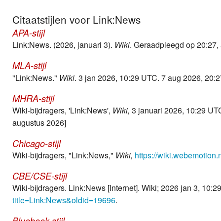
Weer
Citaatstijlen voor Link:News
APA-stijl
Zoom
Link:News. (2026, januari 3).
Wiki
. Geraadpleegd op 20:27,
MLA-stijl
"Link:News."
Wiki
. 3 jan 2026, 10:29 UTC. 7 aug 2026, 20:2
MHRA-stijl
Wiki-bijdragers, 'Link:News',
Wiki,
3 januari 2026, 10:29 UT
augustus 2026]
Chicago-stijl
Wiki-bijdragers, "Link:News,"
Wiki,
https://wiki.webemotion
CBE/CSE-stijl
Wiki-bijdragers. Link:News [Internet]. Wiki; 2026 jan 3, 10:
title=Link:News&oldid=19696
.
Bluebook-stijl