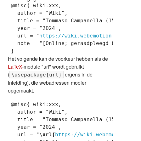
 @misc{ wiki:xxx,

   author = "Wiki",

   title = "Tommaso Campanella (1568-1639) 
   year = "2024",

   url = "
https://wiki.webemotion.nl/index
   note = "[Online; geraadpleegd 8-augustus
Het volgende kan de voorkeur hebben als de
LaTeX
-module "url" wordt gebruikt
(
ergens in de
\usepackage{url}
inleiding), die webadressen mooier
opgemaakt:
 @misc{ wiki:xxx,

   author = "Wiki",

   title = "Tommaso Campanella (1568-1639) 
   year = "2024",

   url = "
\url{
https://wiki.webemotion.nl/