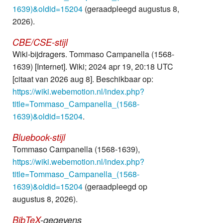
1639)&oldid=15204
(geraadpleegd augustus 8,
2026).
CBE/CSE-stijl
Wiki-bijdragers. Tommaso Campanella (1568-
1639) [Internet]. Wiki; 2024 apr 19, 20:18 UTC
[citaat van 2026 aug 8]. Beschikbaar op:
https://wiki.webemotion.nl/index.php?
title=Tommaso_Campanella_(1568-
1639)&oldid=15204
.
Bluebook-stijl
Tommaso Campanella (1568-1639),
https://wiki.webemotion.nl/index.php?
title=Tommaso_Campanella_(1568-
1639)&oldid=15204
(geraadpleegd op
augustus 8, 2026).
BibTeX
-gegevens