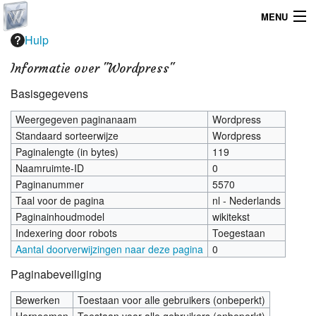
MENU
Hulp
Home
Informatie over "Wordpress"
Graphicdesign
Basisgegevens
Webdesign
Weergegeven paginanaam
Wordpress
Standaard sorteerwijze
Wordpress
Operating System
Paginalengte (in bytes)
119
Naamruimte-ID
0
Paginanummer
5570
Taal voor de pagina
nl - Nederlands
Paginainhoudmodel
wikitekst
Indexering door robots
Toegestaan
Aantal doorverwijzingen naar deze pagina
0
Paginabeveiliging
Bewerken
Toestaan voor alle gebruikers (onbeperkt)