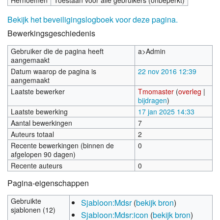
Hernoemen
Toestaan voor alle gebruikers (onbeperkt)
Bekijk het beveiligingslogboek voor deze pagina.
Bewerkingsgeschiedenis
Gebruiker die de pagina heeft
a>Admin
aangemaakt
Datum waarop de pagina is
22 nov 2016 12:39
aangemaakt
Laatste bewerker
Tmomaster
(
overleg
|
bijdragen
)
Laatste bewerking
17 jan 2025 14:33
Aantal bewerkingen
7
Auteurs totaal
2
Recente bewerkingen (binnen de
0
afgelopen 90 dagen)
Recente auteurs
0
Pagina-eigenschappen
Gebruikte
Sjabloon:Mdsr
(
bekijk bron
)
sjablonen (12)
Sjabloon:Mdsr:icon
(
bekijk bron
)