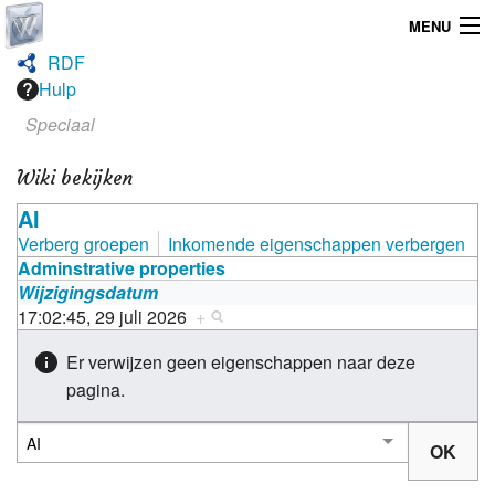
MENU
RDF
Home
Hulp
Speciaal
Graphicdesign
Wiki bekijken
Webdesign
AI
Operating System
Verberg groepen
Inkomende eigenschappen verbergen
Adminstrative properties
Wijzigingsdatum
17:02:45, 29 juli 2026
+
Er verwijzen geen eigenschappen naar deze
pagina.