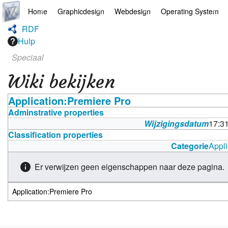
Home
Graphicdesign
Webdesign
Operating System
RDF
Hoofdpagina
Illustrator
Drupal
Android
Hulp
Speciaal
AI
Indesign
Mediawiki
Chrome
Wiki bekijken
Arts
Photoshop
Webdesign
Linux
Application:Premiere Pro
Europese apps
Final Cut Pro
Wordpress
Mac
Adminstrative properties
Wijzigingsdatum
17:3
Filosofie
Premiere Pro
Windows
Classification properties
Categorie
Appli
Jazz
Microsoft Office
Er verwijzen geen eigenschappen naar deze pagina.
Links
Overige
News
Portfolio
Recepten