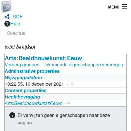
MENU
RDF
Home
Hulp
Speciaal
Graphicdesign
Wiki bekijken
Webdesign
Arts:Beeldhouwkunst:Eeuw
Operating System
Verberg groepen
Inkomende eigenschappen verbergen
Adminstrative properties
Wijzigingsdatum
18:22:55, 10 december 2021
+
Content properties
Heeft bevraging
Arts:Beeldhouwkunst:Eeuw
+
Er verwijzen geen eigenschappen naar deze
pagina.