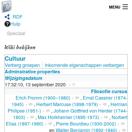
MENU
RDF
Home
Hulp
Speciaal
Graphicdesign
Wiki bekijken
Webdesign
Cultuur
Operating System
Verberg groepen
Inkomende eigenschappen verbergen
Adminstrative properties
Wijzigingsdatum
17:32:10, 13 september 2020
+
Filosofie cursus
Erich Fromm (1900–1980)
+
,
Ernst Cassirer (1874-
1945)
+
,
Herbert Marcuse (1898-1979)
+
,
Herman
Philipse (1951-)
+
,
Johann Gottfried von Herder (1744-
1803)
+
,
Max Horkheimer (1895-1973)
+
,
Norbert
Elias (1897-1990)
+
,
Pierre Bourdieu (1930-2002)
+
en
Walter Benjamin (1892-1940)
+