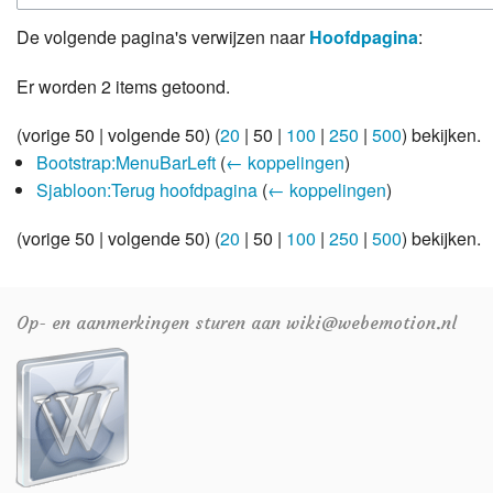
Weer
De volgende pagina's verwijzen naar
Hoofdpagina
:
Zoom
Er worden 2 items getoond.
(
vorige 50
|
volgende 50
) (
20
|
50
|
100
|
250
|
500
) bekijken.
Bootstrap:MenuBarLeft
(
← koppelingen
)
Sjabloon:Terug hoofdpagina
(
← koppelingen
)
(
vorige 50
|
volgende 50
) (
20
|
50
|
100
|
250
|
500
) bekijken.
Op- en aanmerkingen sturen aan wiki@webemotion.nl