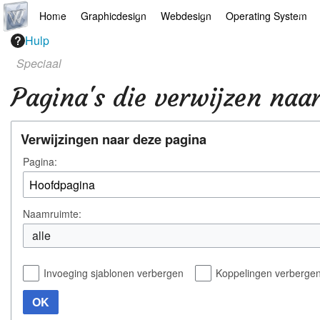
Home
Graphicdesign
Webdesign
Operating System
Hulp
Hoofdpagina
Illustrator
Drupal
Android
Speciaal
AI
Indesign
Mediawiki
Chrome
Pagina's die verwijzen naa
Arts
Photoshop
Webdesign
Linux
Verwijzingen naar deze pagina
Europese apps
Final Cut Pro
Wordpress
Mac
Pagina:
Filosofie
Premiere Pro
Windows
Jazz
Microsoft Office
Naamruimte:
alle
Links
Overige
News
Invoeging sjablonen verbergen
Portfolio
Koppelingen verberge
OK
Recepten