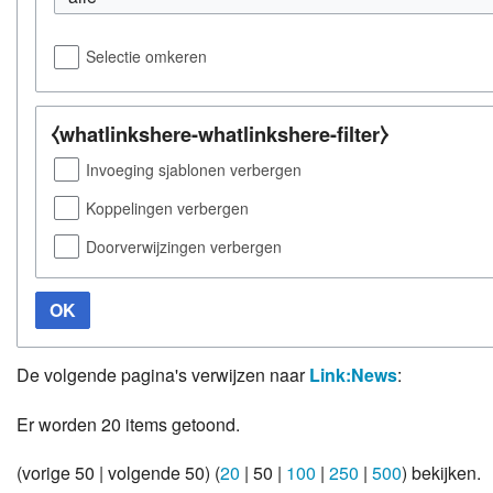
Weer
Selectie omkeren
Zoom
⧼whatlinkshere-whatlinkshere-filter⧽
Invoeging sjablonen verbergen
Koppelingen verbergen
Doorverwijzingen verbergen
OK
De volgende pagina's verwijzen naar
Link:News
:
Er worden 20 items getoond.
(
vorige 50
|
volgende 50
) (
20
|
50
|
100
|
250
|
500
) bekijken.