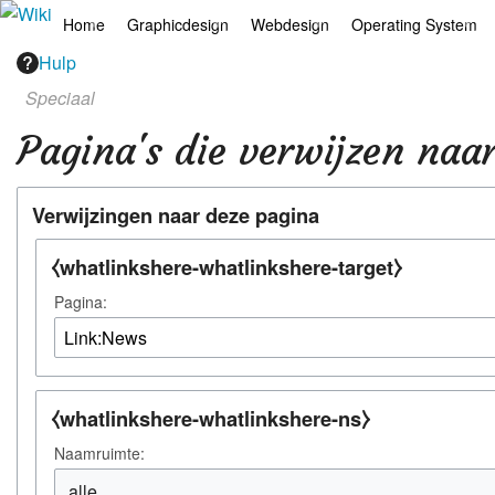
Home
Graphicdesign
Webdesign
Operating System
Hulp
Hoofdpagina
Illustrator
Drupal
Android
Speciaal
AI
Indesign
Mediawiki
Chrome
Pagina's die verwijzen naa
Arts
Photoshop
Webdesign
Linux
Verwijzingen naar deze pagina
Europese apps
Final Cut Pro
Wordpress
Mac
⧼whatlinkshere-whatlinkshere-target⧽
Filosofie
Premiere Pro
Windows
Pagina:
Jazz
Microsoft Office
Links
Overige
⧼whatlinkshere-whatlinkshere-ns⧽
News
Portfolio
Naamruimte:
Recepten