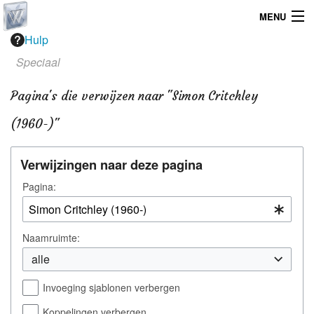
MENU
Hulp
Home
Speciaal
Graphicdesign
Pagina's die verwijzen naar "Simon Critchley
Webdesign
(1960-)"
Operating System
Verwijzingen naar deze pagina
Pagina:
Naamruimte:
alle
Invoeging sjablonen verbergen
Koppelingen verbergen