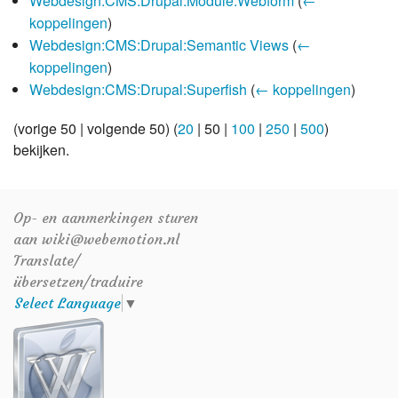
Webdesign:CMS:Drupal:Module:Webform
(
←
koppelingen
)
Webdesign:CMS:Drupal:Semantic Views
(
←
koppelingen
)
Webdesign:CMS:Drupal:Superfish
(
← koppelingen
)
(
vorige 50
|
volgende 50
) (
20
|
50
|
100
|
250
|
500
)
bekijken.
Op- en aanmerkingen sturen
aan wiki@webemotion.nl
Translate/
übersetzen/traduire
Select Language
▼