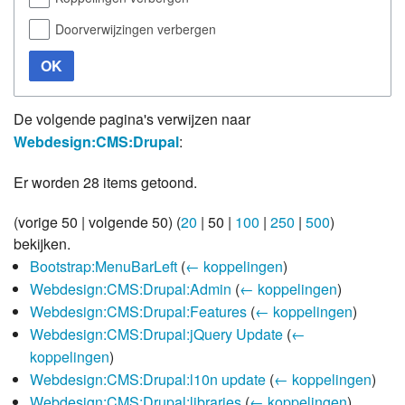
Doorverwijzingen verbergen
OK
De volgende pagina's verwijzen naar
Webdesign:CMS:Drupal
:
Er worden 28 items getoond.
(
vorige 50
|
volgende 50
) (
20
|
50
|
100
|
250
|
500
)
bekijken.
Bootstrap:MenuBarLeft
(
← koppelingen
)
Webdesign:CMS:Drupal:Admin
(
← koppelingen
)
Webdesign:CMS:Drupal:Features
(
← koppelingen
)
Webdesign:CMS:Drupal:jQuery Update
(
←
koppelingen
)
Webdesign:CMS:Drupal:l10n update
(
← koppelingen
)
Webdesign:CMS:Drupal:libraries
(
← koppelingen
)