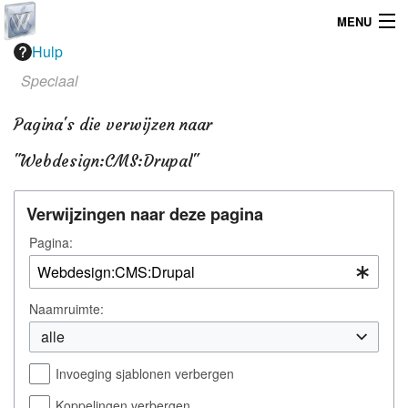
MENU
Hulp
Home
Speciaal
Graphicdesign
Pagina's die verwijzen naar
Webdesign
"Webdesign:CMS:Drupal"
Operating System
Verwijzingen naar deze pagina
Pagina:
Naamruimte:
alle
Invoeging sjablonen verbergen
Koppelingen verbergen