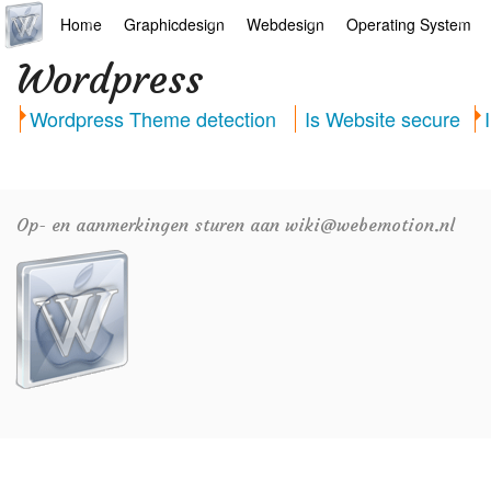
Home
Graphicdesign
Webdesign
Operating System
Wordpress
Hoofdpagina
Illustrator
Drupal
Android
Wordpress Theme detection
Is Website secure
AI
Indesign
Mediawiki
Chrome
Arts
Photoshop
Webdesign
Linux
Europese apps
Final Cut Pro
Wordpress
Mac
Op- en aanmerkingen sturen aan wiki@webemotion.nl
Filosofie
Premiere Pro
Windows
Jazz
Microsoft Office
Links
Overige
News
Portfolio
Recepten